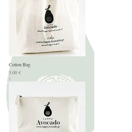
Cotton Bag
Prix
5,00 €
1