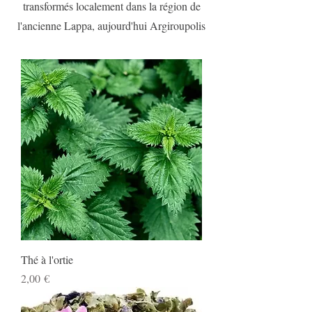
transformés localement dans la région de
l'ancienne Lappa, aujourd'hui Argiroupolis
Thé à l'ortie
Prix
2,00 €