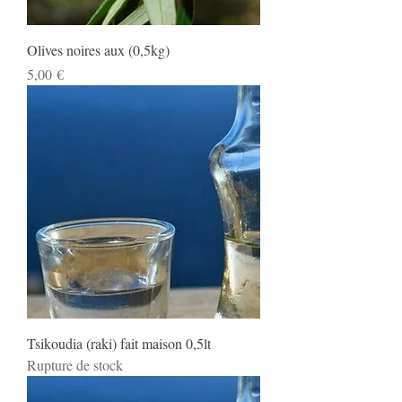
Olives noires aux (0,5kg)
Prix
5,00 €
Tsikoudia (raki) fait maison 0,5lt
Rupture de stock