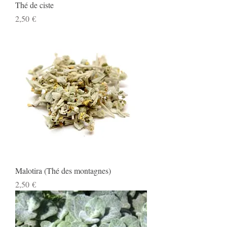
Thé de ciste
Prix
2,50 €
Malotira (Thé des montagnes)
Prix
2,50 €