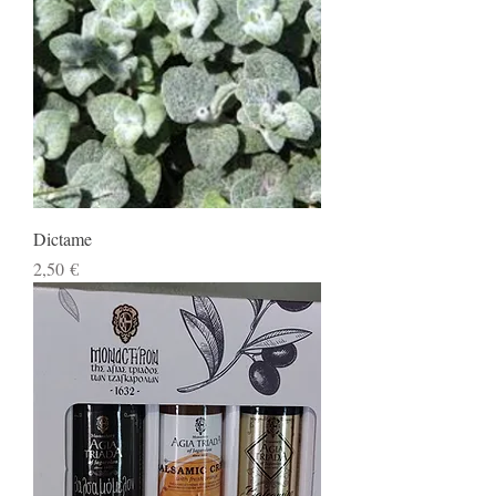
Dictame
Prix
2,50 €