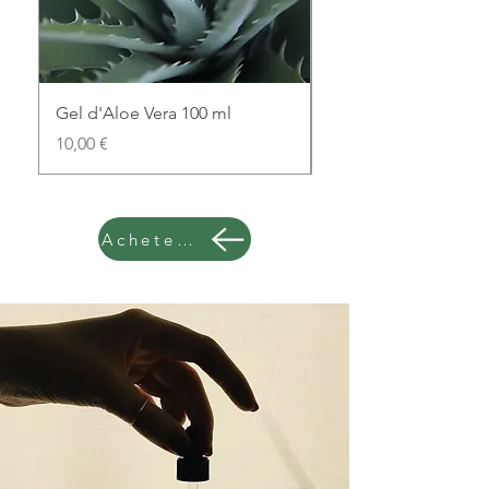
Gel d'Aloe Vera 100 ml
Huile de pêche 100 
Prix
Prix original
10,00 €
8,00 €
Achetez maintenant