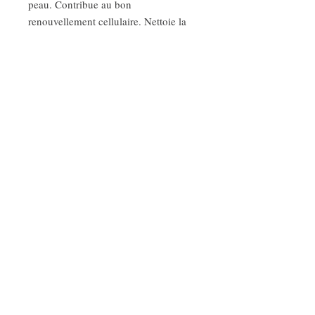
peau. Contribue au bon
renouvellement cellulaire. Nettoie la
peau, élimine les cellules mortes et
donne une sensation soyeuse et
brillante.
LAPPA AVOCADO
ARGIRPOUPOLIS
RETHYMNON 74055
CRÈTE GRÈCE
TÉLÉPHONE