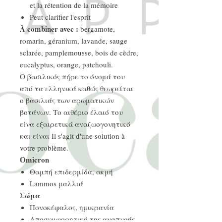
et la rétention de la mémoire
Peut clarifier l'esprit
À combiner avec :
bergamote,
romarin, géranium, lavande, sauge
sclarée, pamplemousse, bois de cèdre,
eucalyptus, orange, patchouli.
Ο βασιλικός πήρε το όνομά του
από τα ελληνικά καθώς θεωρείται
ο βασιλιάς των αρωματικών
βοτάνων. Το αιθέριο έλαιό του
είνα εξαιρετικά αναζωογονητικό
και είναι Il s'agit d'une solution à
votre problème.
Omicron
Θαμπή επιδερμίδα, ακμή
Lammos μαλλιά
Σώμα
Πονοκέφαλος, ημικρανία
Αποσυμφορητικό της αναπνοής