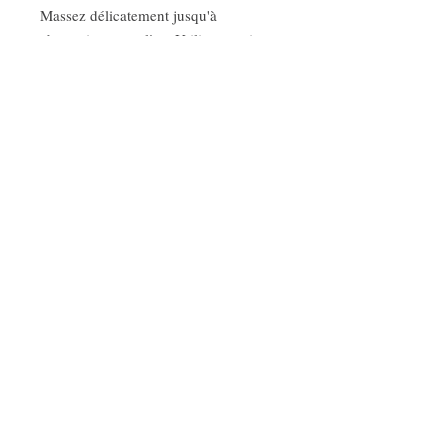
Massez délicatement jusqu'à
absorption complète. Utilisez matin et
soir, seul ou avant la crème visage
Lappa Avocado.
Convient à tous les types de peau.
LAPPA AVOCADO
ARGIRPOUPOLIS
RETHYMNON 74055
CRÈTE GRÈCE
TÉLÉPHONE
+302831081070