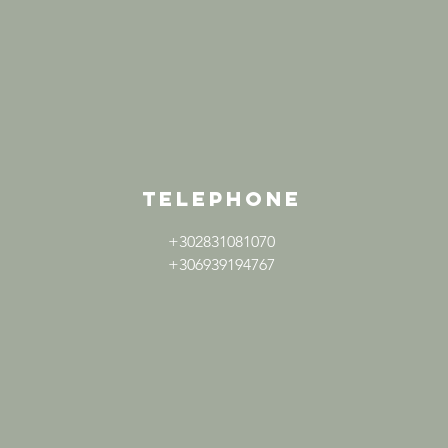
TELEPHONE
+302831081070
+306939194767