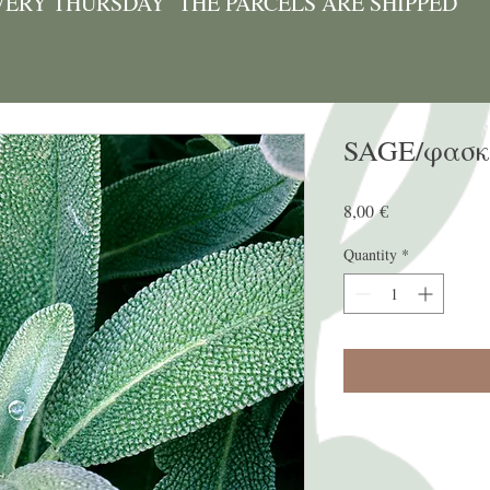
VERY THURSDAY THE PARCELS ARE SHIPPED
SAGE/φασκ
Price
8,00 €
Quantity
*