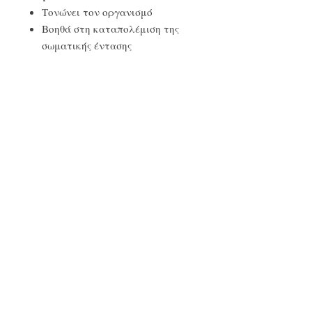
Τονώνει τον οργανισμό
Βοηθά στη καταπολέμιση της
σωματικής έντασης
Νους και πνεύμα
Ενεργεί ως φυσικό
αντικαταθλιπτικό
Θεραπεύει τη συναισθηματική
ένταση, το στρες και το άγχος
Ανυψώνει την διάθεση και
προσφέρει αισιοδοξία και
δύναμη
Συνδυάζεται
με:
γεράνι, λεβάντα, νέρολι, κέδρ
ο, λεμόνι, αγριοκυπάρισσο, σαντα
λόξυλο.
LAPPA