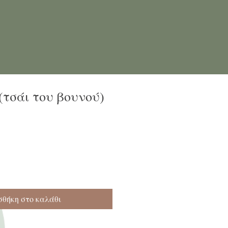
τσάι του βουνού)
θήκη στο καλάθι