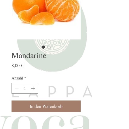
Mandarine
Preis
8,00 €
Anzahl
*
In den Warenkorb