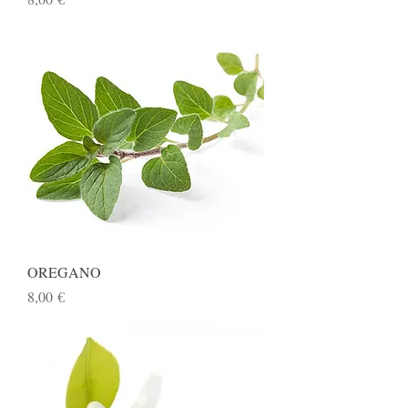
OREGANO
Preis
8,00 €