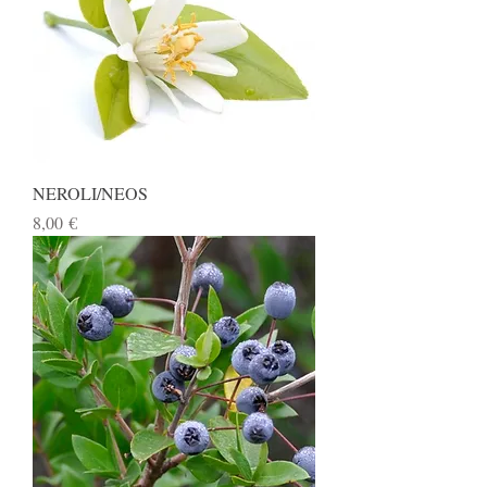
NEROLI/NEOS
Preis
8,00 €