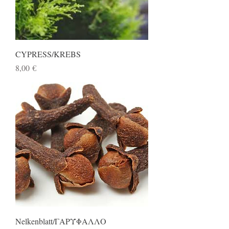
CYPRESS/KREBS
Preis
8,00 €
Nelkenblatt/ΓΑΡΎΦΑΛΛΟ