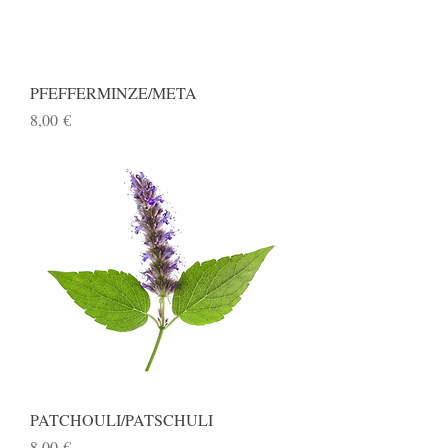
PFEFFERMINZE/META
Preis
8,00 €
PATCHOULI/PATSCHULI
Preis
8,00 €