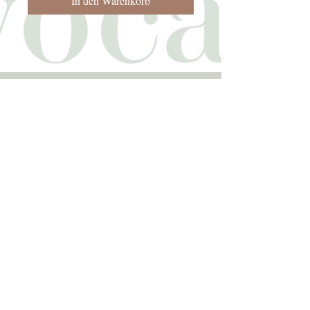
In den Warenkorb
LAPPA
AVOCADO
ARGIRPOUPOLIS
RETHYMNO 74055
KRETA GRIECHENLAND
TELEFON
+302831081070
+306939194767