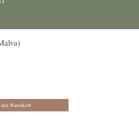
ET
Malva)
n den Warenkorb