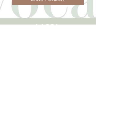
LAPPA
AVOCADO
ARGIRPOUPOLIS
RETHYMNO 74055
KRETA GRIECHENLAND
TELEFON
+302831081070
+306939194767
E-MAIL
lappa-avocado@hotmail.com