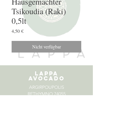
Hausgemachter
Tsikoudia (Raki)
0,5lt
Preis
4,50 €
Nicht verfügbar
LAPPA
AVOCADO
ARGIRPOUPOLIS
RETHYMNO 74055
KRETA GRIECHENLAND