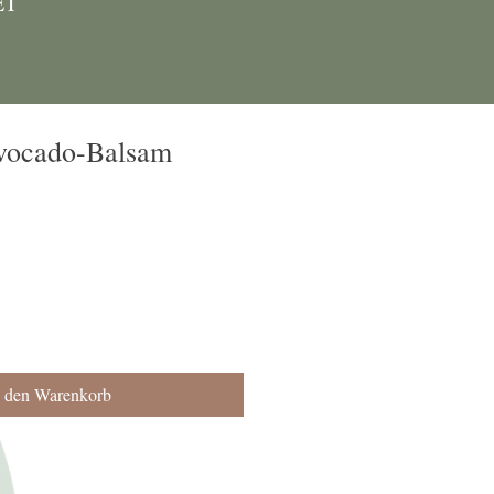
ET
vocado-Balsam
n den Warenkorb