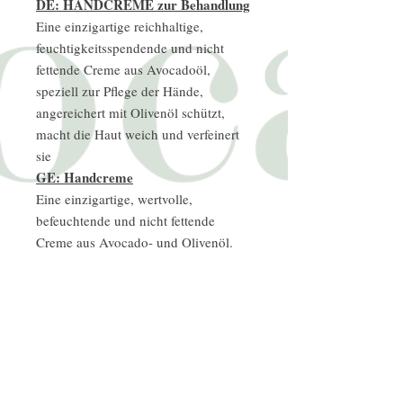
DE: HANDCREME zur Behandlung
Eine einzigartige reichhaltige,
feuchtigkeitsspendende und nicht
fettende Creme aus Avocadoöl,
speziell zur Pflege der Hände,
angereichert mit Olivenöl schützt,
macht die Haut weich und verfeinert
sie
GE: Handcreme
Eine einzigartige, wertvolle,
befeuchtende und nicht fettende
Creme aus Avocado- und Olivenöl.
Sie schützt, macht die Haut der Hände
zart und verfeinert sie.
FR: Crème pour les mains
Eine einzigartige, hochwertige Creme,
feuchtigkeitsspendend und grasfrei für
den Avocado und den Olivenhain. Ihr
Schützling, rend la peau des mains