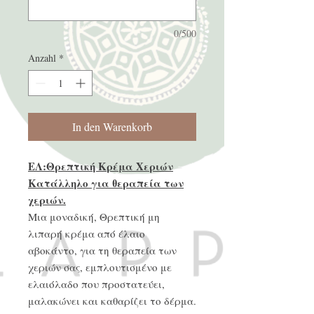
0/500
Anzahl
*
In den Warenkorb
ΕΛ:Θρεπτική Κρέμα Χεριών
Κατάλληλο για θεραπεία των
χεριών.
Μια μοναδική, Θρεπτική μη
λιπαρή κρέμα από έλαιο
αβοκάντο, για τη θεραπεία των
χεριών σας, εμπλουτισμένο με
ελαιόλαδο που προστατεύει,
μαλακώνει και καθαρίζει το δέρμα.