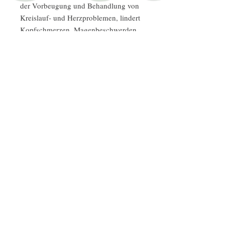
der Vorbeugung und Behandlung von
Kreislauf- und Herzproblemen, lindert
Kopfschmerzen, Magenbeschwerden,
Zahnschmerzen und Abszesse. Es
wirkt auch als Antidiabetikum,
Emmenagogum und Aphrodisiakum
(auf Kreta als „Eronta“ bezeichnet).
LAPPA
AVOCADO
ARGIRPOUPOLIS
RETHYMNO 74055
KRETA GRIECHENLAND
TELEFON